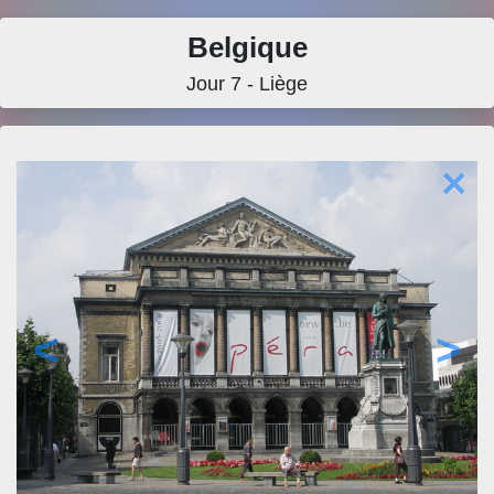
Belgique
Jour 7 - Liège
×
<
>