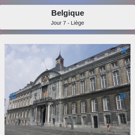
Belgique
Jour 7 - Liège
×
<
>