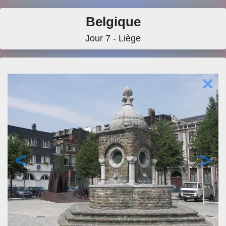
Belgique
Jour 7 - Liège
×
<
>