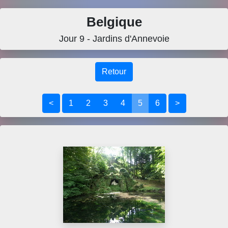
Belgique
Jour 9 - Jardins d'Annevoie
Retour
<
1
2
3
4
5
6
>