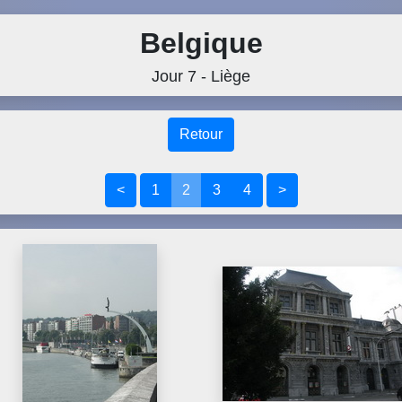
Belgique
Jour 7 - Liège
Retour
<
1
2
3
4
>