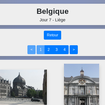
Belgique
Jour 7 - Liège
Retour
<
1
2
3
4
>