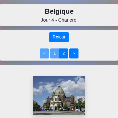
Belgique
Jour 4 - Charleroi
Retour
<
1
2
>